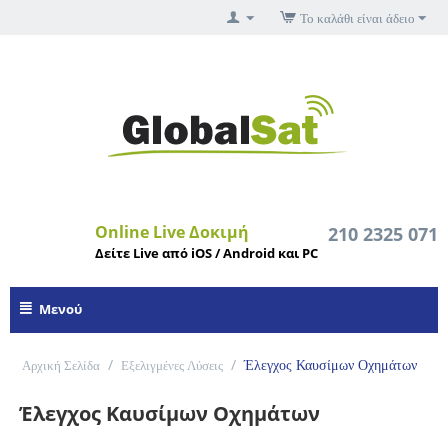
Το καλάθι είναι άδειο
Online Live Δοκιμή
210 2325 071
Δείτε Live από iOS / Android και PC
Μενού
/
/
Έλεγχος Καυσίμων Οχημάτων
Αρχική Σελίδα
Εξελιγμένες Λύσεις
Έλεγχος Καυσίμων Οχημάτων