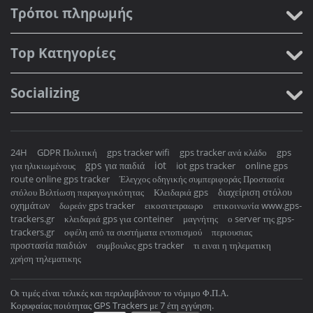
Τρόποι πληρωμής
Top Κατηγορίες
Socializing
24H
GDPR Πολιτική
gps tracker wifi
gps tracker ανά κλάδο
gps
gps για παιδιά
iot
για ηλικιωμένους
iot gps tracker
online gps
route online gps tracker
Έλεγχος οδηγικής συμπεριφοράς Προστασία
διαχείριση στόλου
στόλου Βελτίωση παραγωγικότητας
Κλειδαριά gps
οχημάτων
δωρεάν gps tracker
εικοσιτετραωρο
επικοινωνία www.gps-
trackers.gr
κλειδαριά gps για conteiner
μαγνήτης
ο server της gps-
trackers.gr
οφέλη από τα συστήματα εντοπισμού
περιουσιας
προστασία παιδιών
συμβουλες gps tracker
τι ειναι η τηλεματικη
χρήση τηλεματικης
Οι τιμές είναι τελικές και περιλαμβάνουν το νόμιμο Φ.Π.Α.
Κορυφαίας ποιότητας GPS Trackers με 7 έτη εγγύηση.