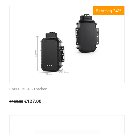
Έκπτωση 24%
CAN Bus GPS Tracker
€
127.00
€
168.00