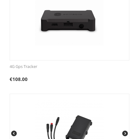
4G Gps Tracker
€
108.00