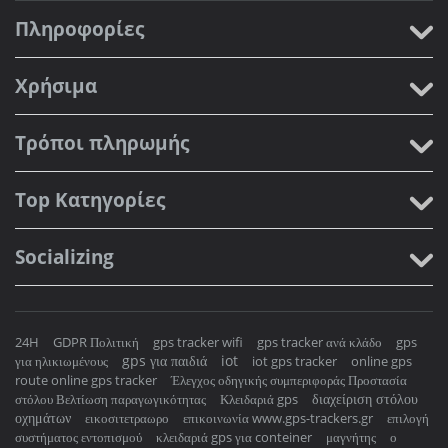
Πληροφορίες
Χρήσιμα
Τρόποι πληρωμής
Top Κατηγορίες
Socializing
24H
GDPR Πολιτική
gps tracker wifi
gps tracker ανά κλάδο
gps
gps για παιδιά
iot
για ηλικιωμένους
iot gps tracker
online gps
route online gps tracker
Έλεγχος οδηγικής συμπεριφοράς Προστασία
διαχείριση στόλου
στόλου Βελτίωση παραγωγικότητας
Κλειδαριά gps
οχημάτων
εικοσιτετραωρο
επικοινωνία www.gps-trackers.gr
επιλογή
συστήματος εντοπισμού
κλειδαριά gps για conteiner
μαγνήτης
ο