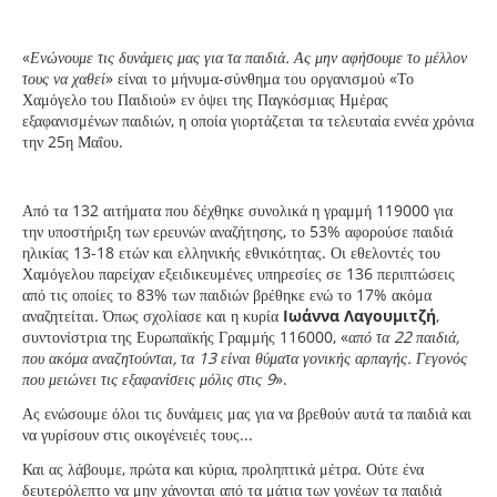
«
Ενώνουμε τις δυνάμεις μας για τα παιδιά. Ας μην αφήσουμε το μέλλον
τους να χαθεί
» είναι το μήνυμα-σύνθημα του οργανισμού «Το
Χαμόγελο του Παιδιού» εν όψει της Παγκόσμιας Ημέρας
εξαφανισμένων παιδιών, η οποία γιορτάζεται τα τελευταία εννέα χρόνια
την 25η Μαΐου.
Από τα 132 αιτήματα που δέχθηκε συνολικά η γραμμή 119000 για
την υποστήριξη των ερευνών αναζήτησης, το 53% αφορούσε παιδιά
ηλικίας 13-18 ετών και ελληνικής εθνικότητας. Οι εθελοντές του
Χαμόγελου παρείχαν εξειδικευμένες υπηρεσίες σε 136 περιπτώσεις
από τις οποίες το 83% των παιδιών βρέθηκε ενώ το 17% ακόμα
αναζητείται. Όπως σχολίασε και η κυρία
Ιωάννα Λαγουμιτζή
,
συντονίστρια της Ευρωπαϊκής Γραμμής 116000, «
από τα 22 παιδιά,
που ακόμα αναζητούνται, τα 13 είναι θύματα γονικής αρπαγής. Γεγονός
που μειώνει τις εξαφανίσεις μόλις στις 9
».
Ας ενώσουμε όλοι τις δυνάμεις μας για να βρεθούν αυτά τα παιδιά και
να γυρίσουν στις οικογένειές τους...
Και ας λάβουμε, πρώτα και κύρια, προληπτικά μέτρα. Ούτε ένα
δευτερόλεπτο να μην χάνονται από τα μάτια των γονέων τα παιδιά