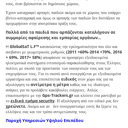
τους, όταν βρίσκονται σε δημόσιους χώρους.
Έχουν καταγραφεί αρπαγές παιδιών ακόμα και σε χώρους που υπάρχει
βίντεο-καταγραφή και όμως οι αρπαγής των παιδιών δεν διστάζουν να
προχωρήσουν στην αποτρόπαια πράξη τους.
Πολλά από τα παιδιά που αρπάζονται καταλήγουν σε
συμμορίες αφαίρεσης και εμπορίας οργάνων...
H
GlobalSaT L.F™
κατανοώντας την εγκληματικότητα που όλο και
ανεβαίνει με γεωμετρικούς ρυθμούς
(2011 +60%-2014 +70%, 2016
+ 69%, 2017+ 58%
) αποφάσισε να προσφέρει εξειδικευμένα
ηλεκτρονικά συστήματα εντοπισμού-παρακολούθησης στους Έλληνες
πολίτες με σκοπό την προστασία των οικογενειών τους και των
επιχειρήσεων τους. Για το σκοπό αυτό συνεργάζεται με εξειδικευμένα
εργαστήρια και σας επισκέπτεται
ειδικός
στον χώρο σας για να
αξιολόγηση τα
αντίμετρα η μέτρα
καθώς και τις ιδιαίτερες
ανάγκες για να προλάβετε κακόβουλες ενέργειες. Απλώς
επικοινωνήστε με την
Gps-Trackers.gr
και κλείστε ένα ραντεβού με
το
ειδικό τμήμα security
. Η αξιολόγηση από τον ειδικό μας δεν
χρεώνετε
, Ακόμα και αν δεν συνεργαστούμε εσείς θα ξέρετε τις
ελλείψεις σας και τον τρόπο αντιμετώπισης τους.
Παροχή Υπηρεσιών Υψηλού Επιπέδου