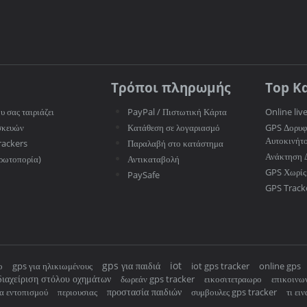
Τρόποι πληρωμής
Top Κ
υ σας ταιριάζει
PayPal / Πιστωτική Κάρτα
Online liv
σκευών
Κατάθεση σε λογαριασμό
GPS Δορυφ
Αυτοκινήτ
rackers
Παραλαβή στο κατάστημα
Ανάκτηση 
ρωτοπορία)
Αντικαταβολή
GPS Χωρίς
PaySafe
GPS Track
gps για παιδιά
iot
ο
gps για ηλικιωμένους
iot gps tracker
online gps
διαχείριση στόλου οχημάτων
δωρεάν gps tracker
εικοσιτετραωρο
επικοινω
προστασία παιδιών
α εντοπισμού
περιουσιας
συμβουλες gps tracker
τι ει