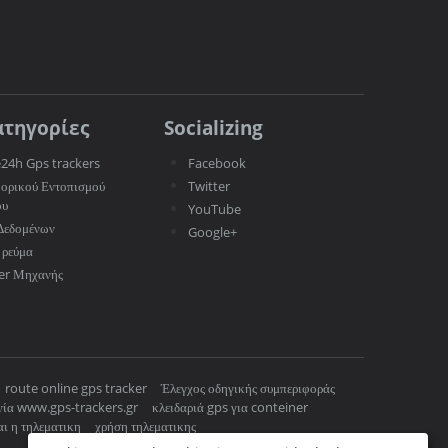
ατηγορίες
Socializing
e24h Gps trackers
Facebook
ορικού Εντοπισμού
Twitter
ου
YouTube
Δεδομένων
Google+
 ρεύμα
er Μηχανής
route online gps tracker
Έλεγχος οδηγικής συμπεριφοράς
νία www.gps-trackers.gr
κλειδαριά gps για conteiner
ναι η τηλεματικη
χρήση τηλεματικης