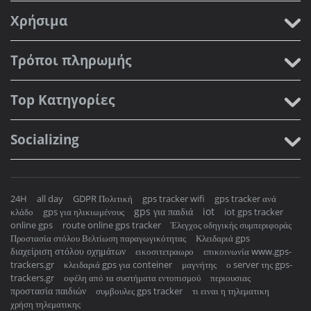
Χρήσιμα
Τρόποι πληρωμής
Top Κατηγορίες
Socializing
24H
all day
GDPR Πολιτική
gps tracker wifi
gps tracker ανά
gps για παιδιά
iot
κλάδο
gps για ηλικιωμένους
iot gps tracker
online gps
route online gps tracker
Έλεγχος οδηγικής συμπεριφοράς
Προστασία στόλου Βελτίωση παραγωγικότητας
Κλειδαριά gps
διαχείριση στόλου οχημάτων
εικοσιτετραωρο
επικοινωνία www.gps-
trackers.gr
κλειδαριά gps για conteiner
μαγνήτης
ο server της gps-
trackers.gr
οφέλη από τα συστήματα εντοπισμού
περιουσιας
προστασία παιδιών
συμβουλες gps tracker
τι ειναι η τηλεματικη
χρήση τηλεματικης