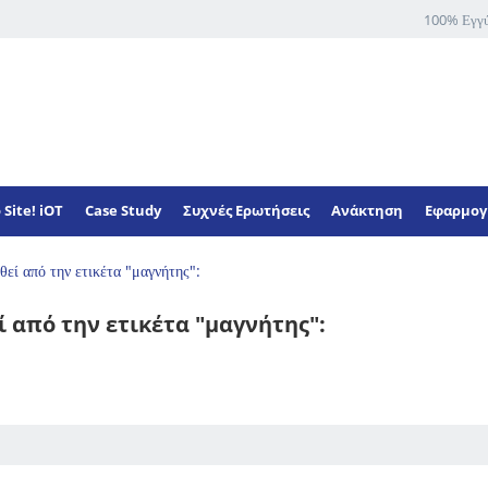
100% Εγγ
 Site! iOT
Case Study
Συχνές Ερωτήσεις
Ανάκτηση
Εφαρμογ
θεί από την ετικέτα "μαγνήτης":
 από την ετικέτα "μαγνήτης":