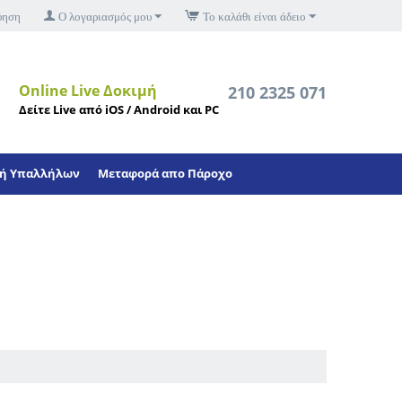
ύηση
Ο λογαριασμός μου
Το καλάθι είναι άδειο
Online Live Δοκιμή
210 2325 071
Δείτε Live από iOS / Android και PC
ή Υπαλλήλων
Μεταφορά απο Πάροχο