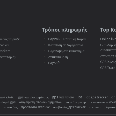
Τρόποι πληρωμής
Top Κ
υ σας ταιριάζει
PayPal / Πιστωτική Κάρτα
Online liv
σκευών
Κατάθεση σε λογαριασμό
GPS Δορυφ
Αυτοκινήτ
rackers
Παραλαβή στο κατάστημα
Ανάκτηση 
ρωτοπορία)
Αντικαταβολή
GPS Χωρίς
PaySafe
GPS Track
gps για παιδιά
iot
 ανά κλάδο
gps για ηλικιωμένους
iot gps tracker
onl
διαχείριση στόλου οχημάτων
ιδαριά gps
εικοσιτετραωρο
επικοινωνία www
προστασία παιδιών
περιουσιας
συμβουλες gps tracker
τι ειναι η τηλεματι