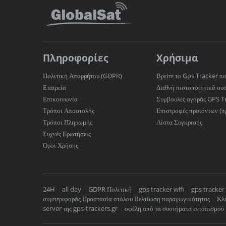
Πληροφορίες
Χρήσιμα
Πολιτική Απορρήτου (GDPR)
Βρείτε το Gps Tracker πο
Εταιρεία
Διεθνή πιστοποιητικά συ
Επικοινωνία
Συμβουλές αγοράς GPS T
Τρόποι Αποστολής
Επιστροφές προιόντων (π
Τρόποι Πληρωμής
Λίστα Συγκρισής
Συχνές Ερωτήσεις
Όροι Χρήσης
24H
all day
GDPR Πολιτική
gps tracker wifi
gps tracker
συμπεριφοράς Προστασία στόλου Βελτίωση παραγωγικότητας
Κλε
server της gps-trackers.gr
οφέλη από τα συστήματα εντοπισμού