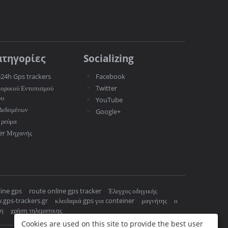
ατηγορίες
Socializing
e24h Gps trackers
Facebook
ορικού Εντοπισμού
Twitter
ου
YouTube
Δεδομένων
Google+
 ρεύμα
er Μηχανής
ine gps
route online gps tracker
Έλεγχος οδηγικής
.gps-trackers.gr
κλειδαριά gps για conteiner
μαγνήτης
ο
κη
χρήση τηλεματικης
Cookies are used on this site to provide the best user