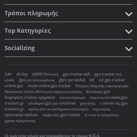
Τρόποι πληρωμής
Top Κατηγορίες
Socializing
24H
all day
GDPR Πολιτική
gps tracker wifi
gps tracker ανά
gps για παιδιά
iot
κλάδο
gps για ηλικιωμένους
iot gps tracker
online gps
route online gps tracker
Έλεγχος οδηγικής συμπεριφοράς
Προστασία στόλου Βελτίωση παραγωγικότητας
Κλειδαριά gps
διαχείριση στόλου οχημάτων
εικοσιτετραωρο
επικοινωνία www.gps-
trackers.gr
κλειδαριά gps για conteiner
μαγνήτης
ο server της gps-
trackers.gr
οφέλη από τα συστήματα εντοπισμού
περιουσιας
προστασία παιδιών
συμβουλες gps tracker
τι ειναι η τηλεματικη
χρήση τηλεματικης
Οι τιμές είναι τελικές και περιλαμβάνουν το νόμιμο Φ.Π.Α.